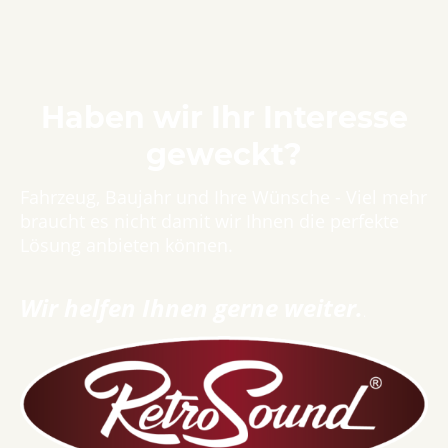
Haben wir Ihr Interesse
geweckt?
Fahrzeug, Baujahr und Ihre Wünsche - Viel mehr
braucht es nicht damit wir Ihnen die perfekte
Lösung anbieten können.
Wir helfen Ihnen gerne weiter.
.