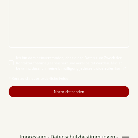
Ich bin damit einverstanden, dass diese Daten zum Zweck der
Kontaktaufnahme gespeichert und verarbeitet werden. Mir ist
bekannt, dass ich meine Einwilligung jederzeit widerrufen kann.
*
* Kennzeichnet erforderliche Felder
Nachricht senden
Impressum
-
Datenschutzbestimmungen
-